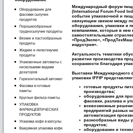
Международный форум пище
Оборудование для
(International Forum Food Ind
фасовки сыпучих
событие упаковочной и пищ
продуктов
связующим звеном между п
оборудования, упаковки и
Порошкообразные
компаниями, которые в нем 
трудносыпучие продукты
самостоятельными отрасл
Вязкие и пастообразные
«ПродЭкспо», «ПродТехМаш»
продукты
индустрия».
Жидкие и легкотекучие
Актуальность тематики обу
продукты
развитии производства прод
Упаковочные автоматы с
сохранности благодаря упак
несколькими видами
дозаторов
Выставки
Международного 
упаковки IFFIP
представляю
Горизонтальный автомат
Фасовка в готовые
готовые продукты пита
пакеты
производства;
оборудование для прои
Круглые фильтр-пакеты
фасовки, разлива и у
УПАКОВКА
всевозможные решения
ФАРМАЦЕВТИЧЕСКИХ
предприятий разных 
ПРОДУКТОВ
автоматизация произво
разнообразные виды у
Упаковка кофе в капсулы
продуктов;
Вакуумная упаковка кофе
оборудование и техно