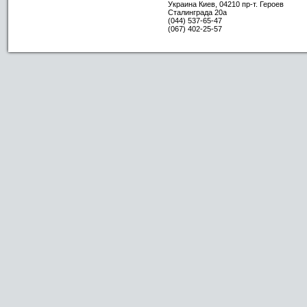
Украина
Киев
,
04210
пр-т. Героев
Сталинграда 20а
(044) 537-65-47
(067) 402-25-57