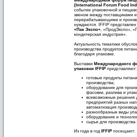
Международный форум пище
(International Forum Food Ind
событие упаковочной и пищев
звеном между поставщиками и
перерабатывающими и произв
нуждаются. IFFIP представле
«Пак Экспо»
, «ПродЭкспо», 
кондитерская индустрия».
Актуальность тематики обусло
производства продуктов питан
благодаря упаковке.
Выставки
Международного ф
упаковки IFFIP
представляют:
готовые продукты питани
производства;
оборудование для произв
фасовки, разлива и упак
всевозможные решения 
предприятий разных на
автоматизация производст
разнообразные виды упа
оборудование и технолог
сырье для производства 
Из года в год
IFFIP
посещают: