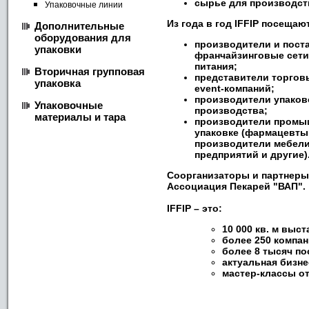
сырье для производст
Упаковочные линии
Из года в год
IFFIP
посещают
Дополнительные
оборудования для
производители и пост
упаковки
франчайзинговые сети
питания;
Вторичная групповая
представители торговы
упаковка
event-компаний;
производители упаков
Упаковочные
производства;
материалы и тара
производители промыш
упаковке (фармацевты
производители мебели
предприятий и другие)
Соорганизаторы и партнеры 
Ассоциация Пекарей "ВАП".
IFFIP
– это:
10 000 кв. м выс
более 250 компа
более 8 тысяч по
актуальная бизн
мастер-классы о