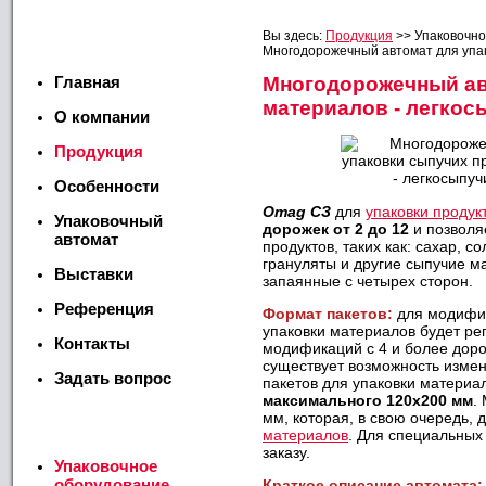
Меню
Вы здесь:
Продукция
>>
Упаковочн
Многодорожечный автомат для упако
Многодорожечный ав
Главная
материалов - легкос
О компании
Продукция
Особенности
Оmag СЗ
для
упаковки продук
Упаковочный
дорожек от 2 до 12
и позволя
автомат
продуктов, таких как: сахар, 
грануляты и другие сыпучие м
Выставки
запаянные с четырех сторон.
Референция
Формат пакетов:
для модифик
упаковки материалов будет рег
Контакты
модификаций с 4 и более дор
существует возможность измен
Задать вопрос
пакетов для упаковки материа
максимального 120x200 мм
.
мм, которая, в свою очередь,
Продукция
материалов
. Для специальны
заказу.
Упаковочное
оборудование
Краткое описание автомата: