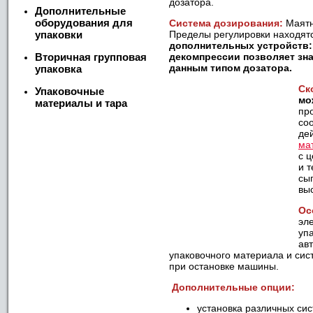
дозатора.
Дополнительные
оборудования для
Система дозирования:
Маятн
упаковки
Пределы регулировки находят
дополнительных устройств:
Вторичная групповая
декомпрессии позволяет зн
данным типом дозатора.
упаковка
Ск
Упаковочные
мо
материалы и тара
пр
со
де
ма
с 
и 
сы
вы
Ос
эл
уп
ав
упаковочного материала и сис
при остановке машины.
Дополнительные опции:
установка различных сис