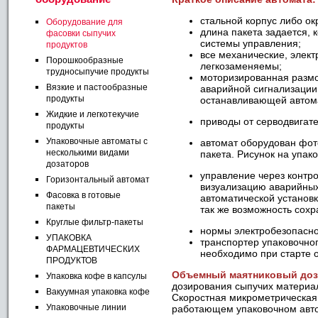
стальной корпус либо о
Оборудование для
длина пакета задается, 
фасовки сыпучих
системы управления;
продуктов
все механические, элек
Порошкообразные
легкозаменяемы;
трудносыпучие продукты
моторизированная размо
Вязкие и пастообразные
аварийной сигнализации
продукты
останавливающей автомат
Жидкие и легкотекучие
приводы от серводвига
продукты
Упаковочные автоматы с
автомат оборудован фот
несколькими видами
пакета. Рисунок на упа
дозаторов
управление через контро
Горизонтальный автомат
визуализацию аварийных
Фасовка в готовые
автоматической установ
пакеты
так же возможность сох
Круглые фильтр-пакеты
нормы электробезопасно
УПАКОВКА
транспортер упаковочног
ФАРМАЦЕВТИЧЕСКИХ
необходимо при старте 
ПРОДУКТОВ
Объемный маятниковый доз
Упаковка кофе в капсулы
дозирования сыпучих материа
Вакуумная упаковка кофе
Скоростная микрометрическая
Упаковочные линии
работающем упаковочном авто