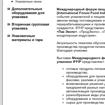
Упаковочные линии
Дополнительные
Международный форум пище
оборудования для
(International Forum Food Ind
упаковки
событие упаковочной и пищев
звеном между поставщиками и
Вторичная групповая
перерабатывающими и произв
нуждаются. IFFIP представле
упаковка
«Пак Экспо»
, «ПродЭкспо», 
кондитерская индустрия».
Упаковочные
материалы и тара
Актуальность тематики обусло
производства продуктов питан
благодаря упаковке.
Выставки
Международного ф
упаковки IFFIP
представляют:
готовые продукты питани
производства;
оборудование для произв
фасовки, разлива и упак
всевозможные решения 
предприятий разных на
автоматизация производст
разнообразные виды упа
оборудование и технолог
сырье для производства 