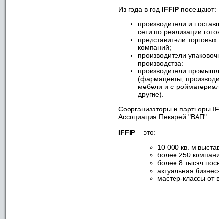
Из года в год
IFFIP
посещают:
производители и постав
сети по реализации гото
представители торговых 
компаний;
производители упаковоч
производства;
производители промышле
(фармацевты, производи
мебели и стройматериал
другие).
Соорганизаторы и партнеры IF
Ассоциация Пекарей "ВАП".
IFFIP
– это:
10 000 кв. м выста
более 250 компани
более 8 тысяч пос
актуальная бизне
мастер-классы от 