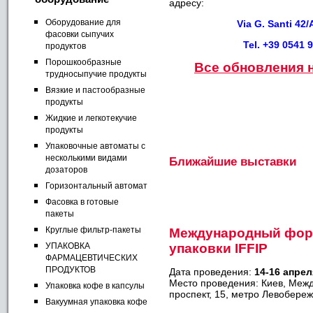
адресу:
Оборудование для
Via G. Santi 42
фасовки сыпучих
Tel. +39 0541 
продуктов
Порошкообразные
Все обновления н
трудносыпучие продукты
Вязкие и пастообразные
продукты
Жидкие и легкотекучие
продукты
Упаковочные автоматы с
несколькими видами
Ближайшие выставки
дозаторов
Горизонтальный автомат
Фасовка в готовые
пакеты
Круглые фильтр-пакеты
Международный фор
УПАКОВКА
упаковки IFFIP
ФАРМАЦЕВТИЧЕСКИХ
ПРОДУКТОВ
Дата проведения:
14-16 апрел
Место проведения: Киев, Меж
Упаковка кофе в капсулы
проспект, 15, метро Левобере
Вакуумная упаковка кофе