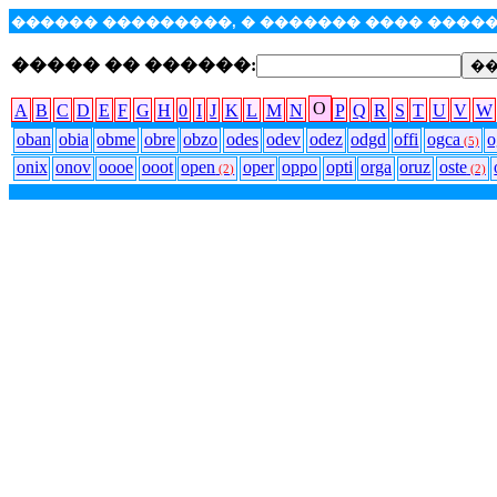
������ ���������, � ������� ���� ���
����� �� ������:
O
A
B
C
D
E
F
G
H
0
I
J
K
L
M
N
P
Q
R
S
T
U
V
W
oban
obia
obme
obre
obzo
odes
odev
odez
odgd
offi
ogca
o
(5)
onix
onov
oooe
ooot
open
oper
oppo
opti
orga
oruz
oste
(2)
(2)