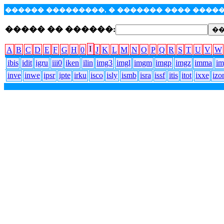
������ ���������, � ������� ���� ���
����� �� ������:
I
A
B
C
D
E
F
G
H
0
J
K
L
M
N
O
P
Q
R
S
T
U
V
W
ibis
idit
igru
iii0
iken
ilin
img3
imgl
imgm
imgp
imgz
imma
im
inve
inwe
ipsr
ipte
irku
isco
isly
ismb
isra
issf
itis
itot
ixxe
izo