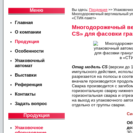
Меню
Вы здесь:
Продукция
>>
Упаковочн
Многодорожечный вертикальный уп
«СТИК-пакет»
Главная
Многодорожечный ве
О компании
СS» для фасовки гра
Продукция
Особенности
Упаковочный
автомат
Omag модель CS
(версии до 
импульсного действия, испол
Выставки
разрезается на полосы в соот
вначале производится продоль
Референция
Сварка производится с загибо
горизонтальную сварку нижнего
Контакты
горизонтальная сварка и отрез
на выход из упаковочного авто
Задать вопрос
отдельно от группы сварки.
Си
Продукция
Об
Упаковочное
до
30
оборудование