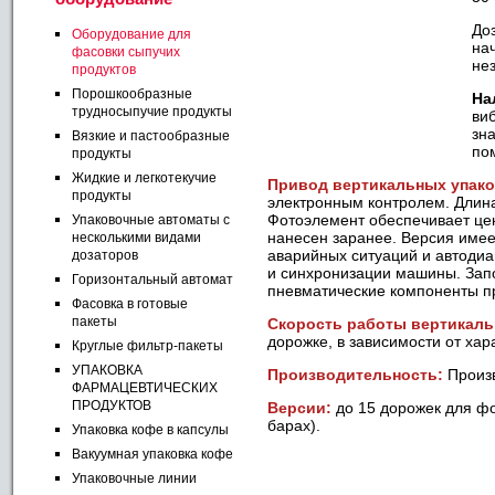
До
Оборудование для
на
фасовки сыпучих
не
продуктов
Порошкообразные
На
трудносыпучие продукты
ви
зн
Вязкие и пастообразные
по
продукты
Жидкие и легкотекучие
Привод вертикальных упак
продукты
электронным контролем. Длина
Фотоэлемент обеспечивает цен
Упаковочные автоматы с
нанесен заранее. Версия име
несколькими видами
аварийных ситуаций и автодиа
дозаторов
и синхронизации машины. Запо
Горизонтальный автомат
пневматические компоненты 
Фасовка в готовые
пакеты
Скорость
работы вертикаль
дорожке, в зависимости от хар
Круглые фильтр-пакеты
УПАКОВКА
Производительность:
Произ
ФАРМАЦЕВТИЧЕСКИХ
ПРОДУКТОВ
Версии:
до 15 дорожек для фо
барах).
Упаковка кофе в капсулы
Вакуумная упаковка кофе
Упаковочные линии